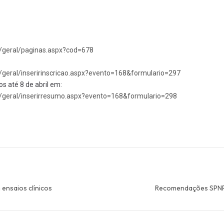
/geral/paginas.aspx?cod=678
/geral/inseririnscricao.
aspx?evento=168&formulario=297
 até 8 de abril em:
/geral/inserirresumo.aspx?
evento=168&formulario=298
 ensaios clínicos
Recomendações SPNP e