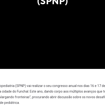
(SPNP)
ediatria (SPNP) vai realizar o seu congresso anual nos dias 16 e 17 d
na cidade do Funchal. Este ano, dando corpo aos múltiplos avanços que 
Alargando fronteiras”, procurando abrir discussão sobre os novos desaf
e pediátrica.