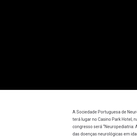
A Sociedade Portuguesa de Neurop
terá lugar no Casino Park Hotel, 
congresso será “Neuropediatria: 
das doenças neurológicas em idad