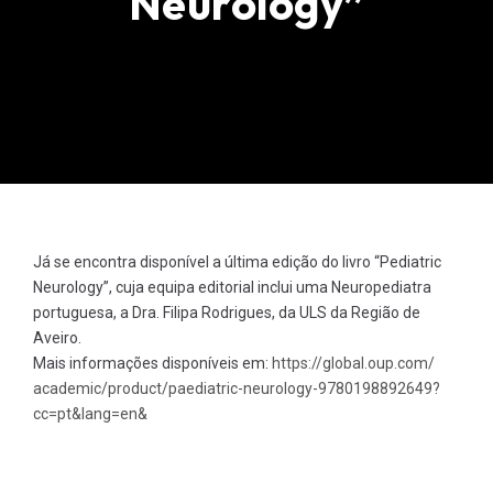
Neurology”
Já se encontra disponível a última edição do livro “Pediatric
Neurology”, cuja equipa editorial inclui uma Neuropediatra
portuguesa, a Dra. Filipa Rodrigues, da ULS da Região de
Aveiro.
Mais informações disponíveis em:
https://global.oup.com/
academic/product/paediatric-
neurology-9780198892649?
cc=pt&
lang=en&