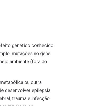
efeito genético conhecido
emplo, mutações no gene
meio ambiente (fora do
 metabólica ou outra
e desenvolver epilepsia.
bral, trauma e infecção.