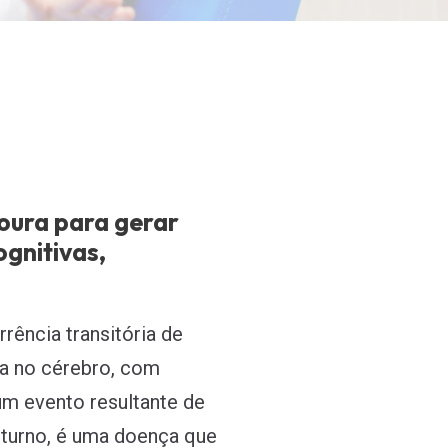
oura para gerar
ognitivas,
rência transitória de
na no cérebro, com
 um evento resultante de
u turno, é uma doença que