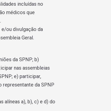
idades incluí­das no
 não médicos que
.
 e/ou divulgação da
ssembleia Geral.
uniões da SPNP; b)
rticipar nas assembleias
SPNP; e) participar,
ado representante da SPNP
alíneas a), b), c) e d) do